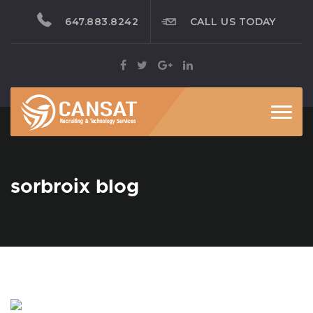
647.883.8242
CALL US TODAY
Toggl
sorbroix blog